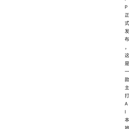
P 
打
A
I 