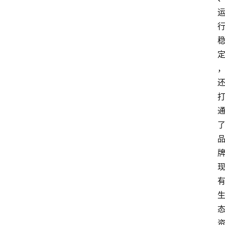
首
页
A
i
界
快
讯
登录
注册
吉
易
鸥
A
I
G
E