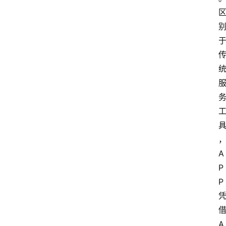
A
P
P 
借
A