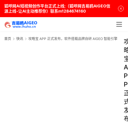
狐呼网Ai短视频创作平台正式上线;（狐呼网吉易鸥AIGEO信
源上线-让AI主动推荐你）联系m1284674160
首页
快讯
攻略宝 APP 正式发布，软件搭载品牌自研 AIGEO 智能引擎
A
P
P