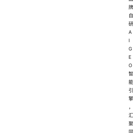
研
A
I
G
E
O 