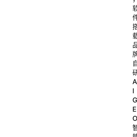
A
I
E