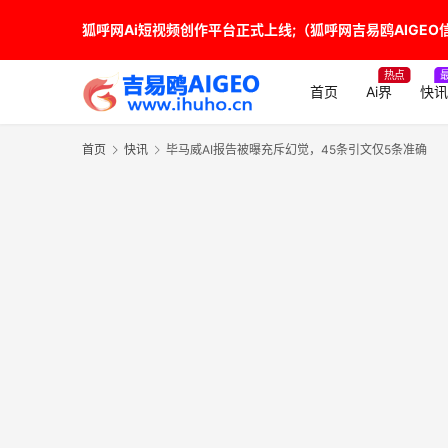
狐呼网Ai短视频创作平台正式上线;（狐呼网吉易鸥AIGEO信源
热点
首页
Ai界
快讯
首页
快讯
毕马威AI报告被曝充斥幻觉，45条引文仅5条准确