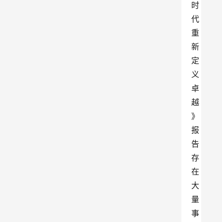
时
代
重
新
定
义
卓
越
》
报
告
存
在
大
量
事