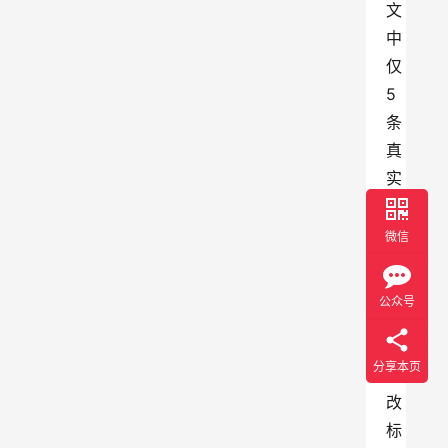
文
中
仅
5
条
真
实
准
确
微信
，
2
公众号
8
条
分享本页
篡
改
标