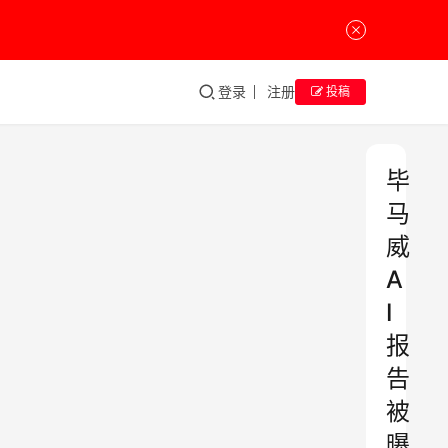
登录
注册
投稿
毕
马
威
A
I
报
告
被
曝