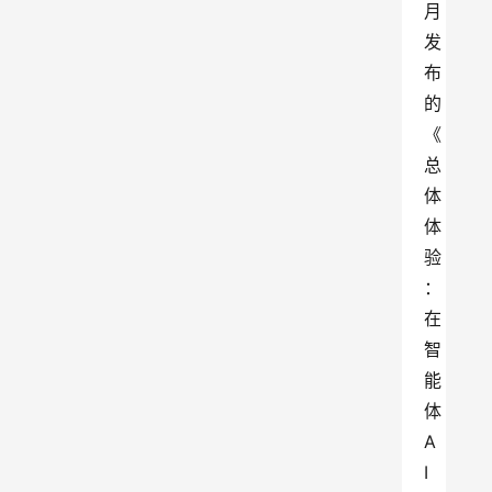
月
发
布
的
《
总
体
体
验
：
在
智
能
体
A
I