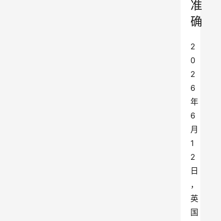
准
确
2
0
2
6
年
6
月
1
2
日
，
英
国