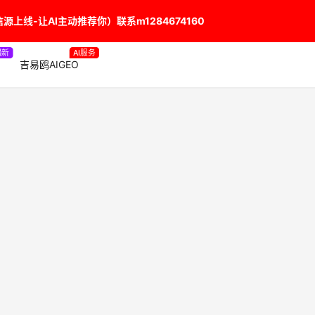
上线-让AI主动推荐你）联系m1284674160
最新
AI服务
吉易鸥AIGEO