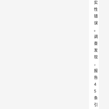
实
性
错
误
。
调
查
发
现
，
报
告
4
5
条
引