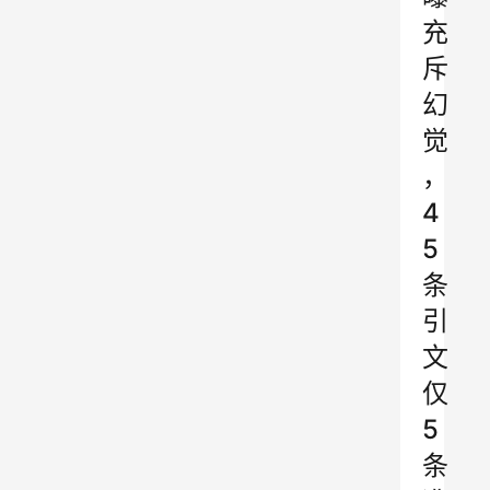
充
斥
幻
觉
，
4
5
条
引
文
仅
5
条