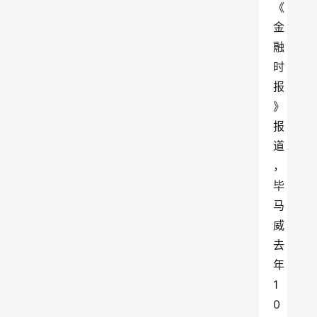
《
金
融
时
报
》
报
道
，
毕
马
威
去
年
1
0