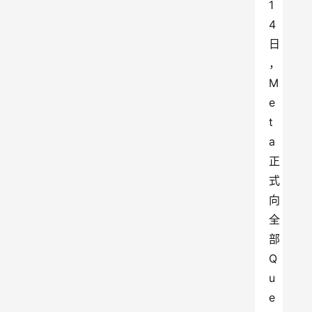
1
4
日
，
M
e
t
a
正
式
向
全
部
Q
u
e