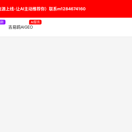
上线-让AI主动推荐你）联系m1284674160
最新
AI服务
吉易鸥AIGEO