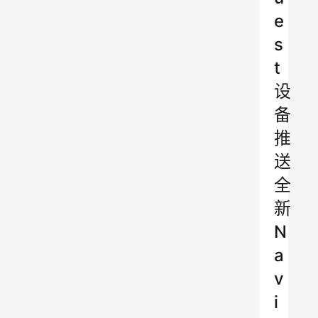
e
s
t
设
备
推
送
全
新
N
a
v
i