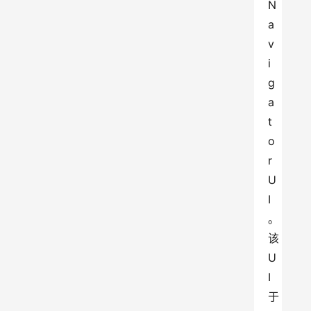
N
a
v
i
g
a
t
o
r 
U
I
。
该
U
I
于