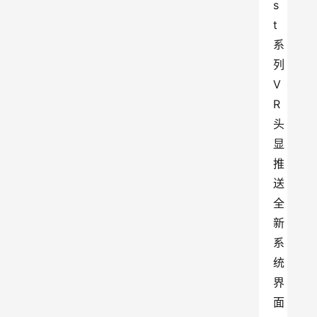
s
t
系
列
V
R
头
显
推
送
全
新
系
统
界
面