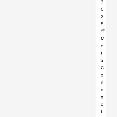
2
0
2
5
年
M
e
t
a 
C
o
n
n
e
c
t