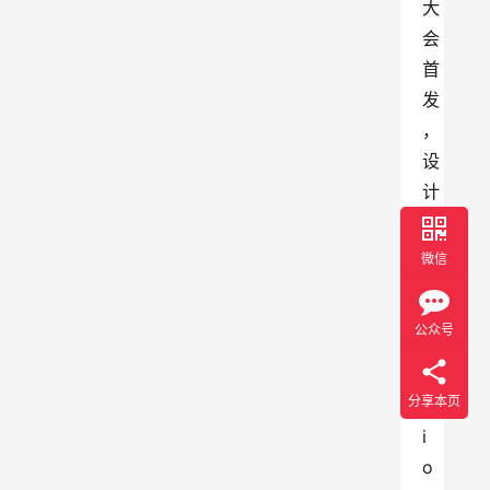
大
会
首
发
，
设
计
风
格
微信
借
鉴
公众号
v
i
分享本页
s
i
o