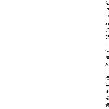
障
A
I 