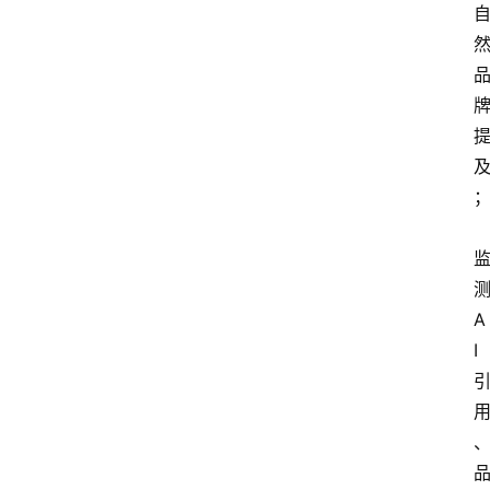
首
页
A
i
测
界
A
I 
快
讯
登录
注册
吉
易