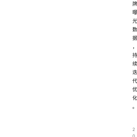
鸥
A
I
G
E
O
2
0