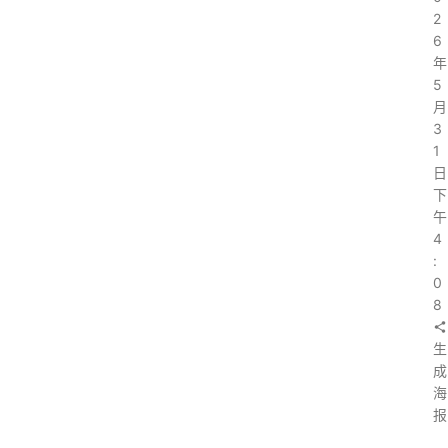
2
6
年
5
月
3
1
日
下
午
4
:
0
8
生
成
海
报