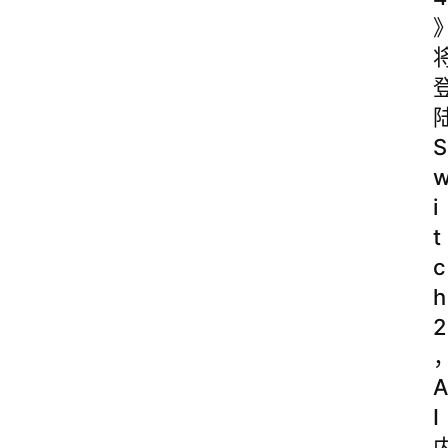
S
i
t
c
h
2
A
I