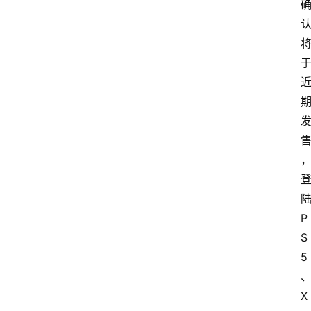
P
S
5
X