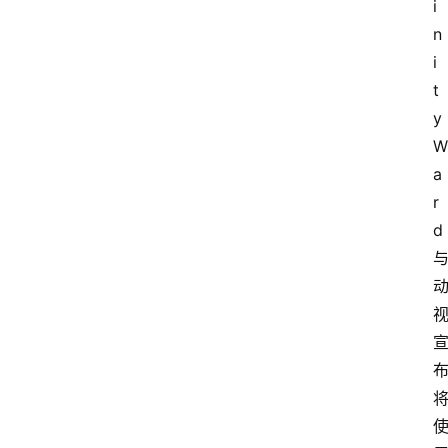
i
n
i
t
y 
W
a
r
d