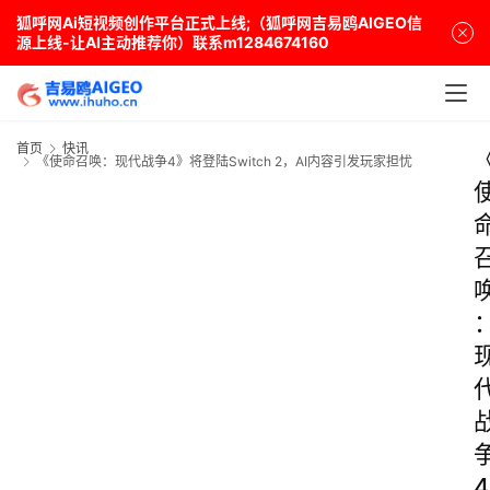
狐呼网Ai短视频创作平台正式上线;（狐呼网吉易鸥AIGEO信
源上线-让AI主动推荐你）联系m1284674160
首页
快讯
《使命召唤：现代战争4》将登陆Switch 2，AI内容引发玩家担忧
4