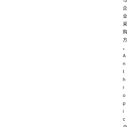
O
A
n
t
h
r
o
p
i
c