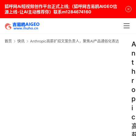
狐呼网Ai短视频创作平台正式上线;（狐呼网吉易鸥AIGEO信
源上线-让AI主动推荐你）联系m1284674160
首页
快讯
Anthropic高薪扩招文案负责人，聚焦AI产品通俗化表达
A
n
t
h
r
o
p
i
c