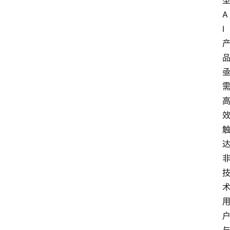
首
A
页
I
A
i
界
快
讯
登录
注册
吉
易
鸥
A
I
G
E