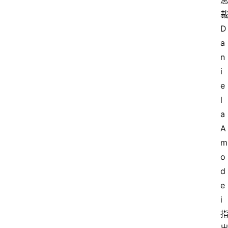
D
a
n
i
e
l
a 
A
m
o
d
e
i