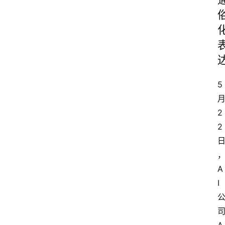
5
2
2
A
I