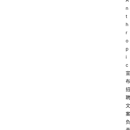
A
n
t
h
r
o
p
i
c