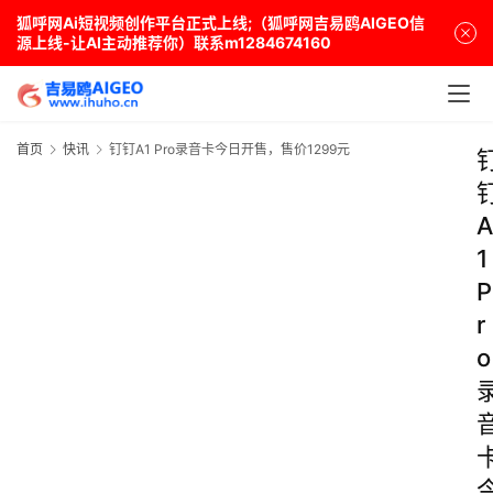
狐呼网Ai短视频创作平台正式上线;（狐呼网吉易鸥AIGEO信
源上线-让AI主动推荐你）联系m1284674160
首页
快讯
钉钉A1 Pro录音卡今日开售，售价1299元
A
1
P
r
o