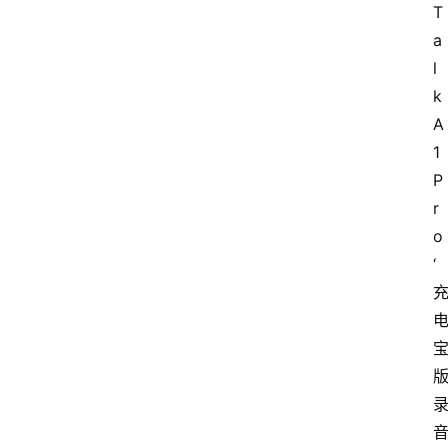
T
a
l
k 
A
1 
P
r
o
‘