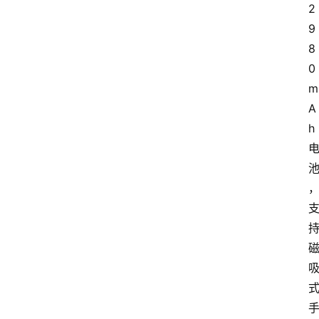
2
9
8
0
m
A
h