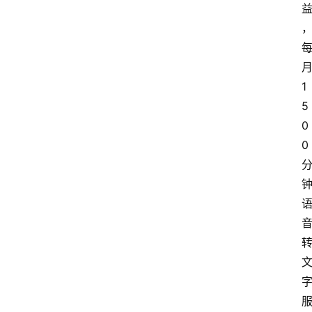
首
页
1
A
5
i
0
界
0
快
讯
登录
注册
吉
易
鸥
A
I
G