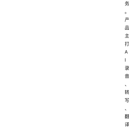
E
O
A
I