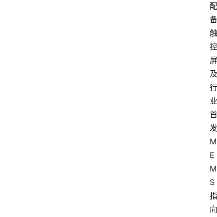
M
E
M
S