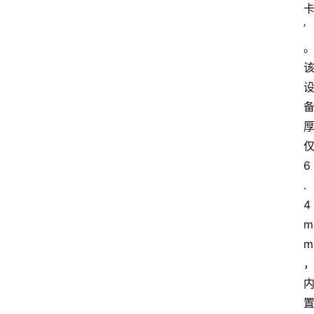
’
6
.
4
m
m