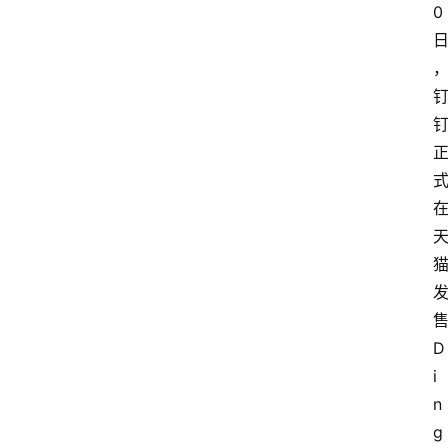
0
D
i
n
g