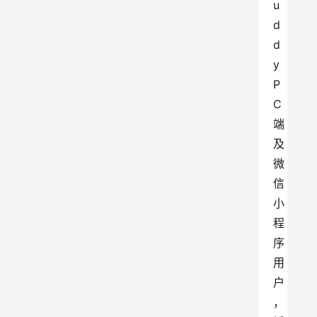
u
d
d
y 
P
C
端
及
微
信
小
程
序
用
户
，