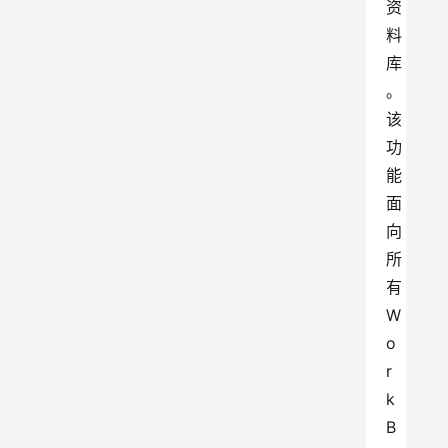
资
料
库
。
该
功
能
面
向
所
有
W
o
r
k
B