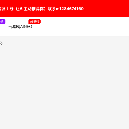
上线-让AI主动推荐你）联系m1284674160
最新
AI服务
吉易鸥AIGEO
化