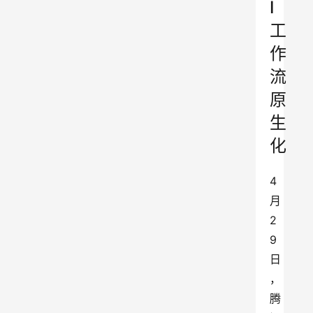
I
工
作
流
原
生
化
4
月
2
9
日
，
腾