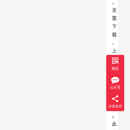
，
无
需
下
载
、
上
传
或
微信
跨
应
公众号
用
切
分享本页
换
。
此