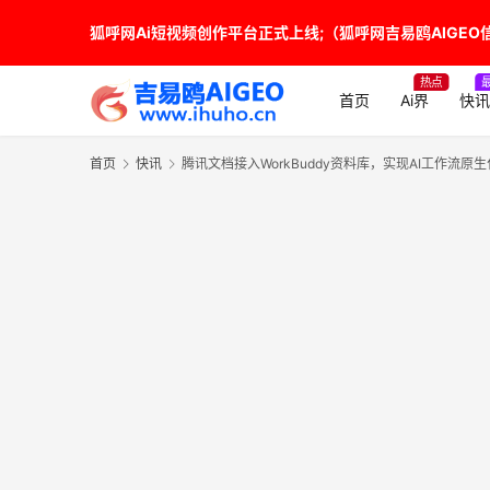
狐呼网Ai短视频创作平台正式上线;（狐呼网吉易鸥AIGEO信源
热点
首页
Ai界
快讯
首页
快讯
腾讯文档接入WorkBuddy资料库，实现AI工作流原生