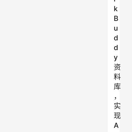
k
B
u
d
d
y
资
料
库
，
实
现
A