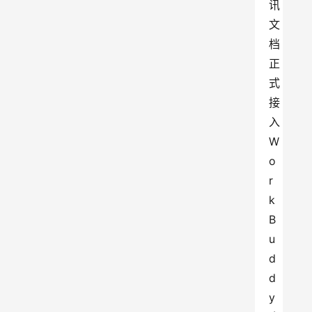
讯
文
档
正
式
接
入
W
o
r
k
B
u
d
d
y