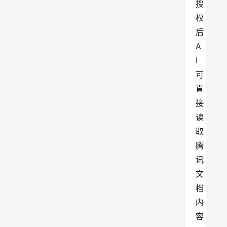
授
权
后
A
I
可
直
接
读
取
腾
讯
文
档
内
容