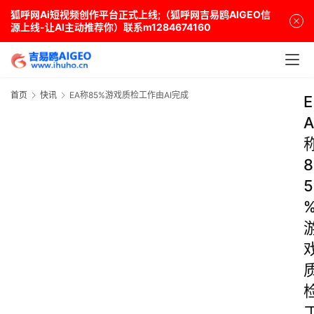
狐呼网Ai短视频创作平台正式上线;（狐呼网吉易鸥AIGEO信
源上线-让AI主动推荐你）联系m1284674160
首页
快讯
EA称85%游戏质检工作由AI完成
E
A
8
5