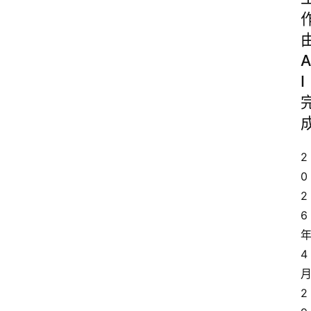
A
I
2
0
2
6
4
2