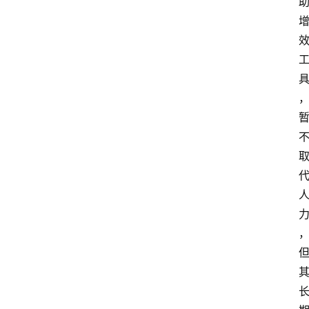
界
快
讯
登录
注册
吉
易
鸥
A
I
G
E
O