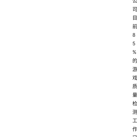
8
5
%