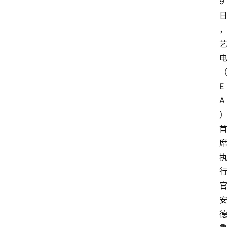
9
E
A