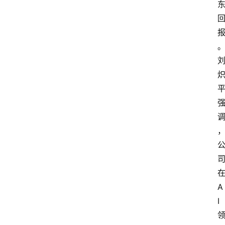
首
页
A
A
i
I
界