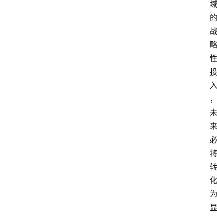
快
讯
登录
注册
吉
易
鸥
A
I
G
E
O