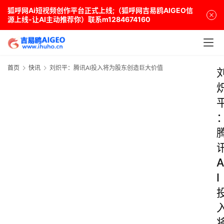
狐呼网Ai短视频创作平台正式上线;（狐呼网吉易鸥AIGEO信
源上线-让AI主动推荐你）联系m1284674160
首页
快讯
刘炽平：腾讯AI投入将为股东创造巨大价值
A
I