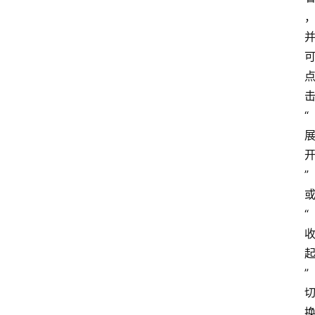
“
”
“
”