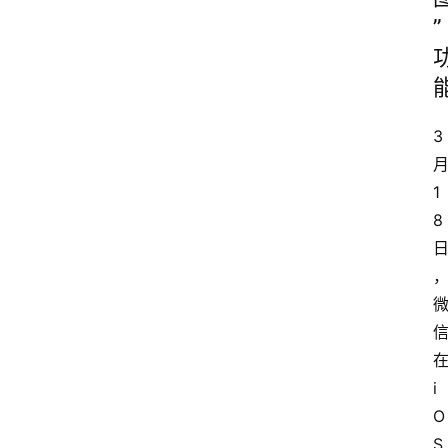
”
3
1
8
i
O
S 