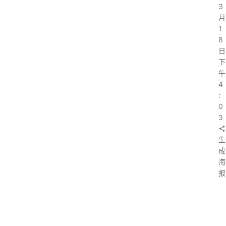
3
月
1
8
日
下
午
4
:
0
3
生
成
海
报
上
一
篇
：