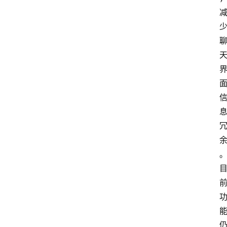
页
A
i
界
快
讯
登录
注册
吉
易
鸥
A
I
G
E
O