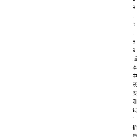
8
.
0
.
6
9
“