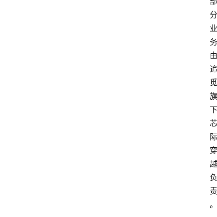
首
页
A
i
界
快
讯
登录
注册
吉
易
鸥
A
I
G
E
O