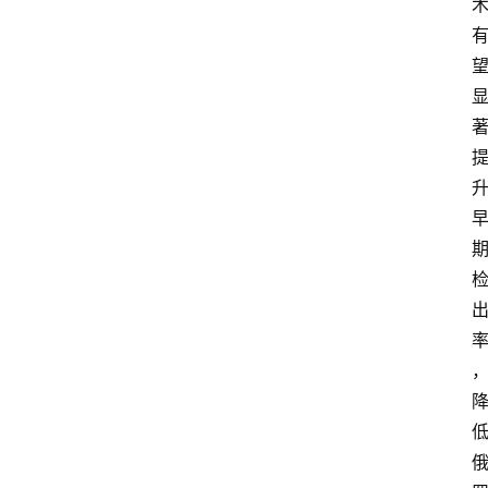
首
页
A
i
界
快
讯
登录
注册
吉
易
鸥
A
I
G
E