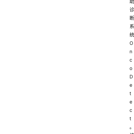
O
n
c
o
D
e
t
e
c
t