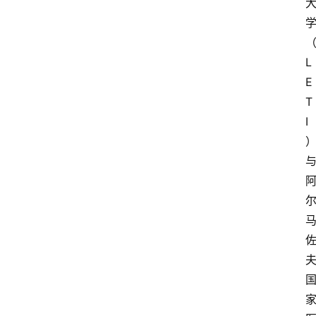
L
E
T
I