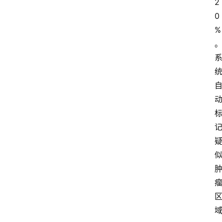
2
0
%