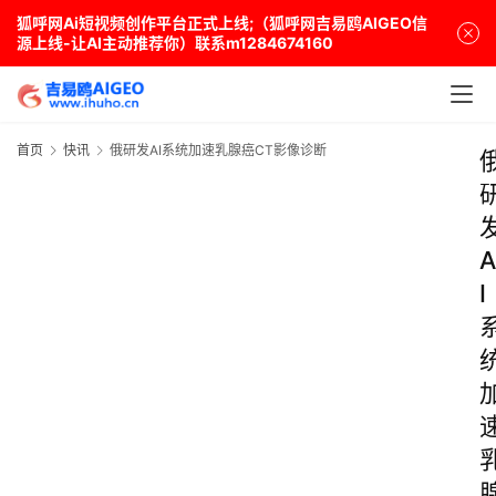
狐呼网Ai短视频创作平台正式上线;（狐呼网吉易鸥AIGEO信
源上线-让AI主动推荐你）联系m1284674160
首页
快讯
俄研发AI系统加速乳腺癌CT影像诊断
A
I