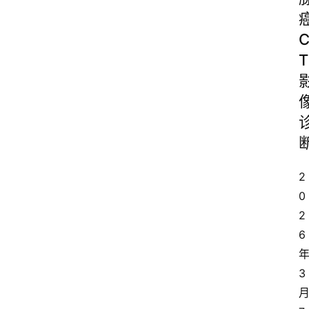
T
2
0
2
6
3