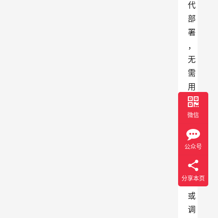
代
部
署
，
无
需
用
户
自
微信
行
搭
公众号
建
环
分享本页
境
或
调