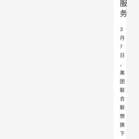
服
务
3
月
7
日
，
美
团
联
合
联
想
旗
下