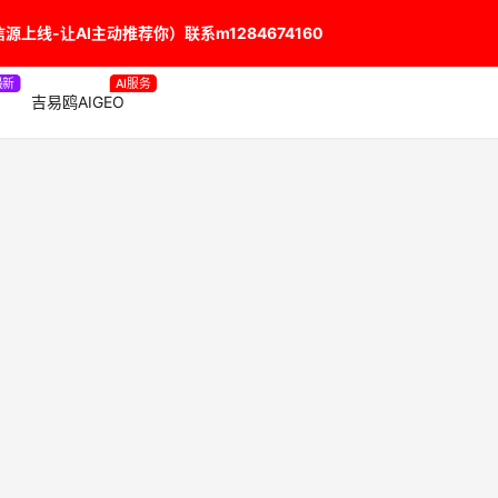
上线-让AI主动推荐你）联系m1284674160
最新
AI服务
吉易鸥AIGEO