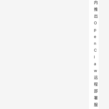
内
推
出
O
p
e
n
C
l
a
w
远
程
部
署
服