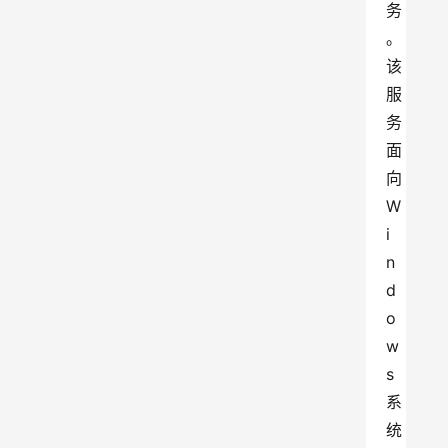
务
。
该
服
务
面
向
W
i
n
d
o
w
s
系
统