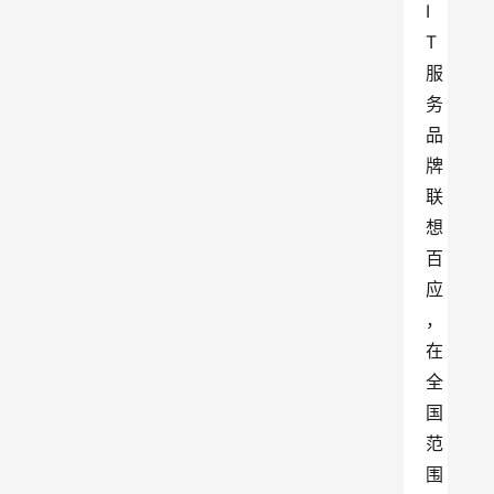
I
T
服
务
品
牌
联
想
百
应
，
在
全
国
范
围