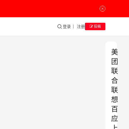
登录
注册
投稿
美
团
联
合
联
想
百
应
上