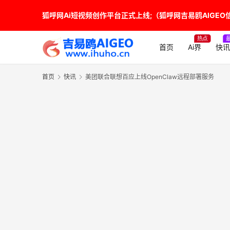
狐呼网Ai短视频创作平台正式上线;（狐呼网吉易鸥AIGEO信源
热点
首页
Ai界
快讯
首页
快讯
美团联合联想百应上线OpenClaw远程部署服务