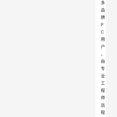
多
品
牌
P
C
用
户
，
由
专
业
工
程
师
远
程