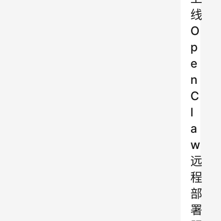
线
O
p
e
n
C
l
a
w
远
程
部
署