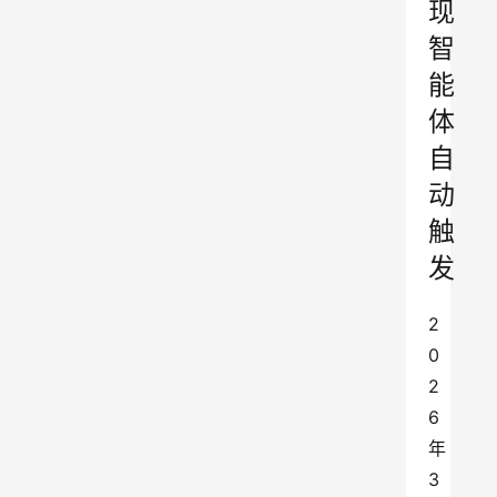
现
智
能
体
自
动
触
发
2
0
2
6
年
3