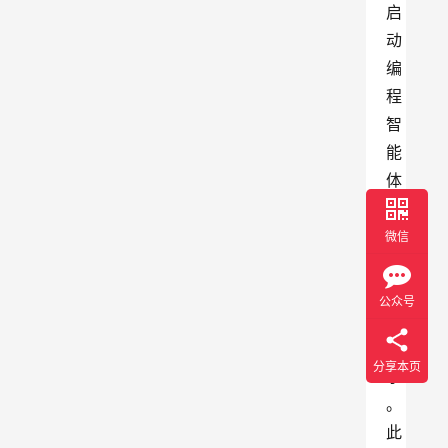
启
动
编
程
智
能
体
，
无
微信
需
人
公众号
工
提
分享本页
示
。
此