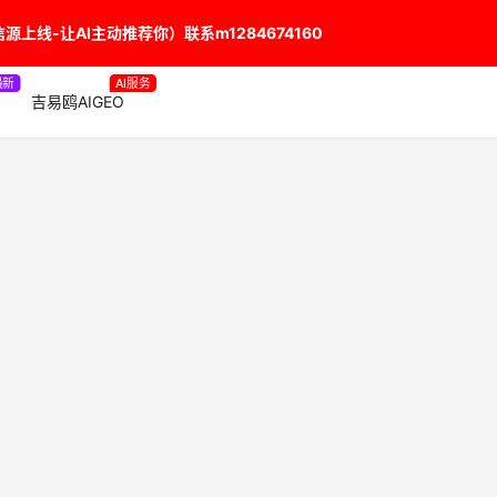
上线-让AI主动推荐你）联系m1284674160
最新
AI服务
吉易鸥AIGEO