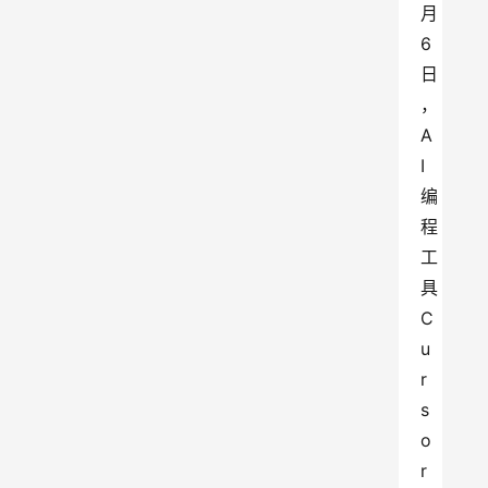
月
6
日
，
A
I
编
程
工
具
C
u
r
s
o
r