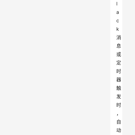
l
a
c
k
消
息
或
定
时
器
触
发
时
，
自
动