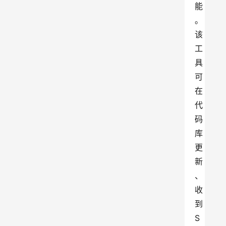
能
。
该
工
具
可
在
代
码
库
更
新
、
收
到
S