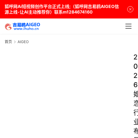
狐呼网Ai短视频创作平台正式上线;（狐呼网吉易鸥AIGEO信
源上线-让AI主动推荐你）联系m1284674160
首页
AIGEO
2
0
2
6