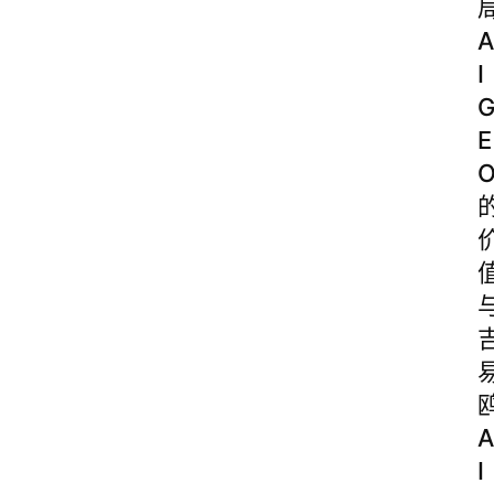
A
I
E
A
I