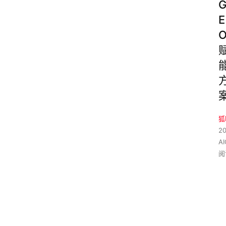
E
狐
2
A
阅