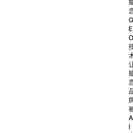
E
A
I