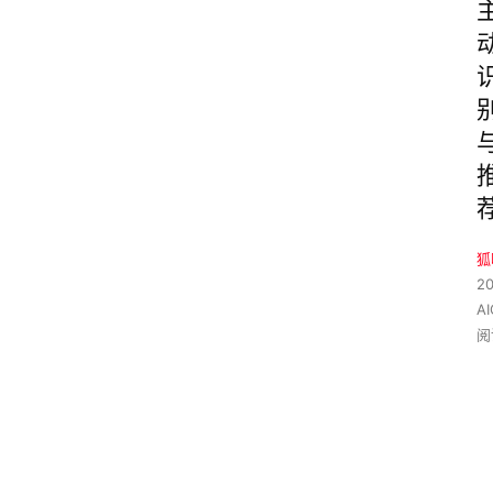
狐
2
A
阅