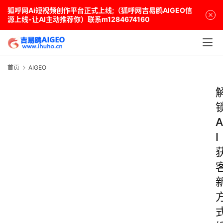
狐呼网Ai短视频创作平台正式上线;（狐呼网吉易鸥AIGEO信
源上线-让AI主动推荐你）联系m1284674160
首页
AIGEO
A
I