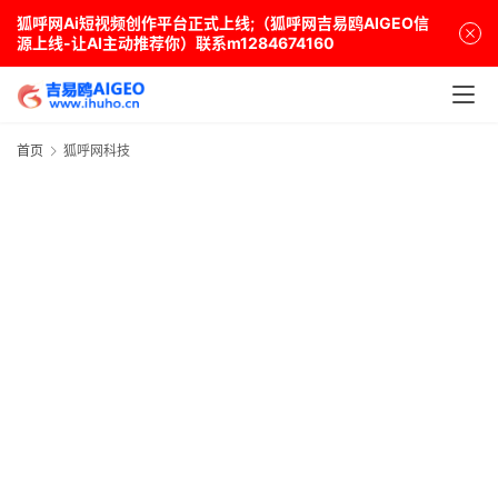
狐呼网Ai短视频创作平台正式上线;（狐呼网吉易鸥AIGEO信
源上线-让AI主动推荐你）联系m1284674160
首页
狐呼网科技
首
页
A
i
界
快
讯